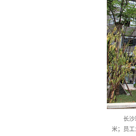
长沙玛雅
米；员工